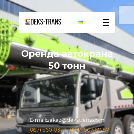
Оренда автокрана
50 тонн
E-mail:
zakaz@dekstrans.com
(067) 560-03-13
(067) 567-67-87