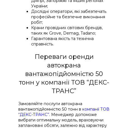
Дніпрі, Запоріжжі та інших регіонах
України;
Дослідні оператори, які забезпечать
професійне та безпечне виконання
робіт;
Крани провідних світових брендів,
таких як Grove, Demag, Tadano;
Гарантована якість та технічна
справність.
Переваги оренди
автокрана
вантажопідйомністю 50
тонн у компанії ТОВ “ДЕКС-
ТРАНС”
Замовляйте послуги автокрана
вантажопідйомністю 50 тонн в
компанії ТОВ
“ДЕКС-ТРАНС”
. Менеджер допоможе
вибрати оптимальну модель, враховуючи
заплановані обсяги, залежно від характеру