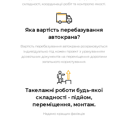
складності, координації робіт та контролю якості.
Яка вартість перебазування
автокрана?
Вартість перебазування автокрана розраховується
індивідуально під кожен проект з урахуванням
дозвільних документів на переміщення дорогами
загального користування.
Такелажні роботи будь-якої
складності - підйом,
переміщення, монтаж.
Надамо кращих фахівців