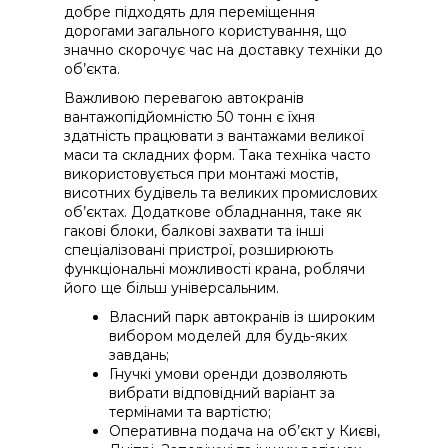
добре підходять для переміщення
дорогами загального користування, що
значно скорочує час на доставку техніки до
об’єкта.
Важливою перевагою автокранів
вантажопідйомністю 50 тонн є їхня
здатність працювати з вантажами великої
маси та складних форм. Така техніка часто
використовується при монтажі мостів,
висотних будівель та великих промислових
об’єктах. Додаткове обладнання, таке як
гакові блоки, балкові захвати та інші
спеціалізовані пристрої, розширюють
функціональні можливості крана, роблячи
його ще більш універсальним.
Власний парк автокранів із широким
вибором моделей для будь-яких
завдань;
Гнучкі умови оренди дозволяють
вибрати відповідний варіант за
термінами та вартістю;
Оперативна подача на об’єкт у Києві,